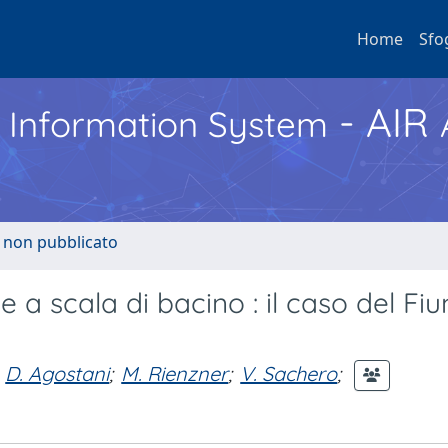
Home
Sfo
- AIR
h Information System
o non pubblicato
he a scala di bacino : il caso del Fi
D. Agostani
;
M. Rienzner
;
V. Sachero
;