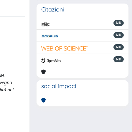
Citazioni
ND
ND
ND
ND
 M.
onvegno
social impact
ia) nel