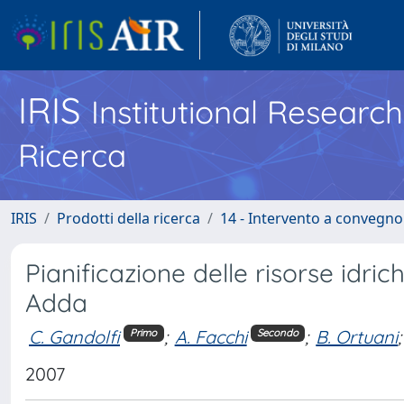
IRIS
Institutional Researc
Ricerca
IRIS
Prodotti della ricerca
14 - Intervento a convegn
Pianificazione delle risorse idric
Adda
C. Gandolfi
;
A. Facchi
;
B. Ortuani
;
Primo
Secondo
2007