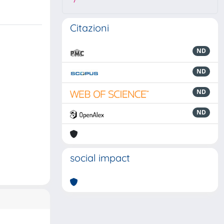
7
Citazioni
ND
ND
ND
ND
social impact