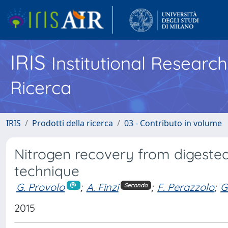
IRIS
Institutional Researc
Ricerca
IRIS
Prodotti della ricerca
03 - Contributo in volume
Nitrogen recovery from digested
technique
G. Provolo
;
A. Finzi
;
F. Perazzolo
;
G
Secondo
2015