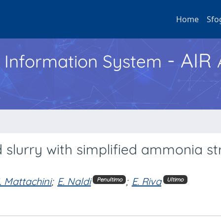
Home
Sfo
- AIR
h Information System
 slurry with simplified ammonia st
. Mattachini
;
E. Naldi
;
E. Riva
Penultimo
Ultimo