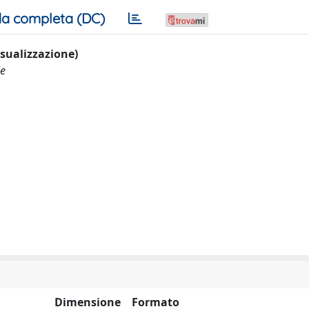
a completa (DC)
visualizzazione)
le
Dimensione
Formato