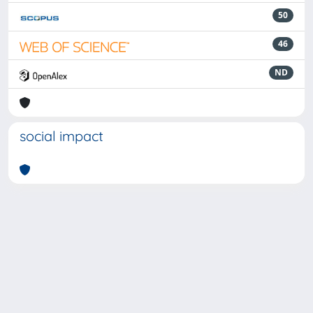
50
46
ND
social impact