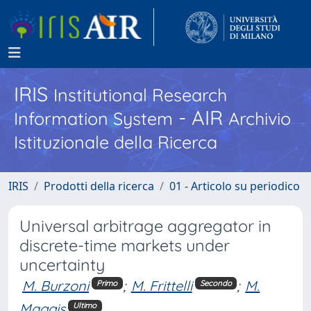
IRIS
Institutional Research
- AIR
Information System
Archivio
Istituzionale della Ricerca
IRIS
Prodotti della ricerca
01 - Articolo su periodico
Universal arbitrage aggregator in
discrete-time markets under
uncertainty
M. Burzoni
;
M. Frittelli
;
M.
Primo
Secondo
Maggis
Ultimo