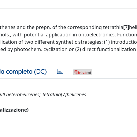
ethenes and the prepn. of the corresponding tetrathia[7]hel
ols., with potential application in optoelectronics. Functio
ication of two different synthetic strategies: (1) introducti
d by photochem. cyclization or (2) direct functionalization
a completa (DC)
ull heterohelicenes; Tetrathia[7]helicenes
ualizzazione)