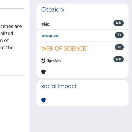
Citazioni
ND
icenes are
nalized
37
on of
 of the
38
ND
social impact