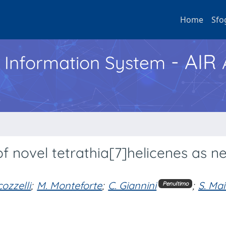
Home
Sfo
- AIR
h Information System
of novel tetrathia[7]helicenes as n
cozzelli
;
M. Monteforte
;
C. Giannini
;
S. Ma
Penultimo