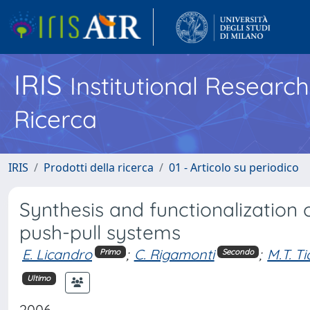
IRIS
Institutional Researc
Ricerca
IRIS
Prodotti della ricerca
01 - Articolo su periodico
Synthesis and functionalization 
push-pull systems
E. Licandro
;
C. Rigamonti
;
M.T. Ti
Primo
Secondo
Ultimo
2006