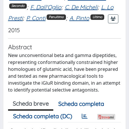
;
F. Dall'Oglio
;
C. De Micheli
;
L. Lo
Secondo
Presti
;
P. Conti
;
A. Pinto
Penultimo
Ultimo
2015
Abstract
New unconventional beta and gamma dipeptides,
representing conformationally constrained higher
homologues of glutamic acid, have been prepared
and tested as new pharmacological tools to
investigate the iGluR binding domain, in an attempt
to identify potential selective antagonists.
Scheda breve
Scheda completa
Scheda completa (DC)