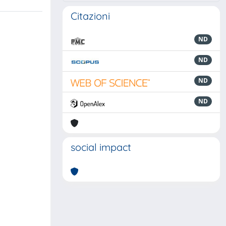
Citazioni
ND
ND
ND
ND
social impact