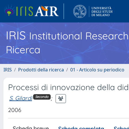
IRIS
Institutional Researc
Ricerca
IRIS
Prodotti della ricerca
01 - Articolo su periodico
Processi di innovazione della did
S. Gilardi
;
Secondo
2006
Scheda breve
Scheda completa
Sched