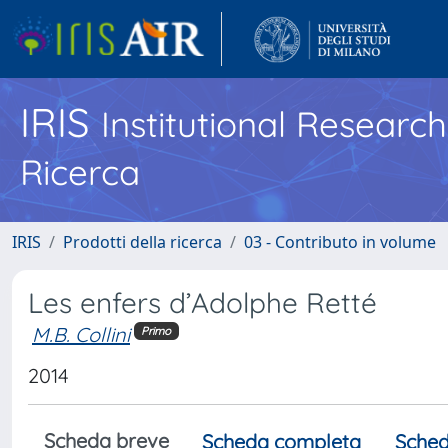
IRIS
Institutional Researc
Ricerca
IRIS
Prodotti della ricerca
03 - Contributo in volume
Les enfers d’Adolphe Retté
M.B. Collini
Primo
2014
Scheda breve
Scheda completa
Sched