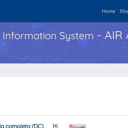
Home
Sfo
- AIR
h Information System
a completa (DC)