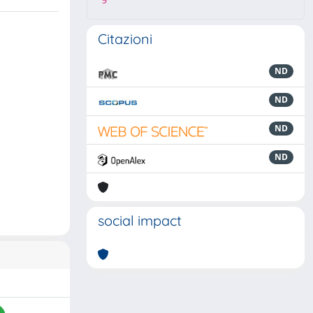
9
Citazioni
ND
ND
ND
ND
social impact