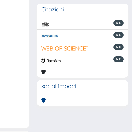
Citazioni
ND
ND
ND
ND
social impact