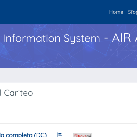
Home
Sfo
- AIR
h Information System
l Cariteo
a completa (DC)