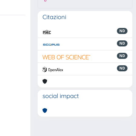
8
Citazioni
ND
ND
ND
ND
social impact