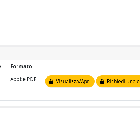
e
Formato
Adobe PDF
Visualizza/Apri
Richiedi una c