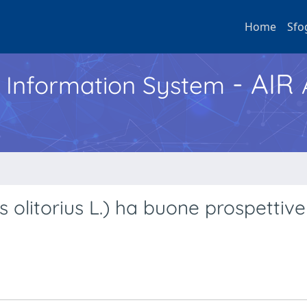
Home
Sfo
- AIR
h Information System
 olitorius L.) ha buone prospettive