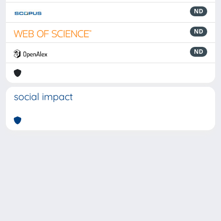
ND
ND
ND
social impact