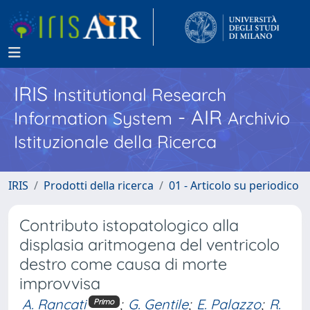
IRIS
Institutional Research
- AIR
Information System
Archivio
Istituzionale della Ricerca
IRIS
Prodotti della ricerca
01 - Articolo su periodico
Contributo istopatologico alla
displasia aritmogena del ventricolo
destro come causa di morte
improvvisa
A. Rancati
;
G. Gentile
;
E. Palazzo
;
R.
Primo