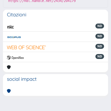
https://hdl.handle.net/2434/204179
Citazioni
ND
ND
ND
ND
social impact