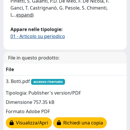
Pinetti, S. Galanti, P.D. De Meo, F. De Nicola, F.
Ganci, T. Castrignanò, G. Pesole, S. Chimenti,
L
...
espandi
Appare nelle tipologie:
01 - Articolo su periodico
File in questo prodotto:
File
3. Botti.pdf
accesso riservato
Tipologia: Publisher's version/PDF
Dimensione 757.35 kB
Formato Adobe PDF
Visualizza/Apri
Richiedi una copia