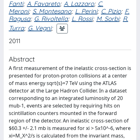
Fanti
;
A. Favareto
;
A. Lazzaro
;
C.
Meroni
;
S. Montesano
;
L. Perini
;
C. Pizio
;
F.
Ragusa
;
G. Rivoltella
;
L. Rossi
;
M. Sorbi
;
R.
Turra
;
G. Vegni
;
2011
Abstract
A first measurement of the inelastic cross-section is
presented for proton-proton collisions at a center
of mass energy sqrt{s}=7 TeV using the ATLAS
detector at the Large Hadron Collider. In a dataset
corresponding to an integrated luminosity of 20
mub-1, events are selected by requiring hits on
scintillation counters mounted in the forward
region of the detector. An inelastic cross-section of
$60.3 +/- 2.1 mb is measured for xi > 5x10^-6, where
xi=M_X^2/s is calculated from the invariant mass,