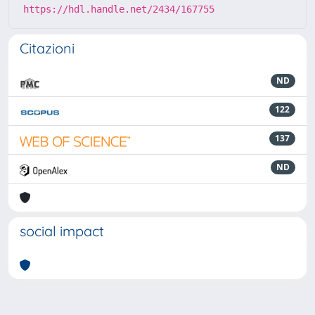
https://hdl.handle.net/2434/167755
Citazioni
ND
122
137
ND
social impact