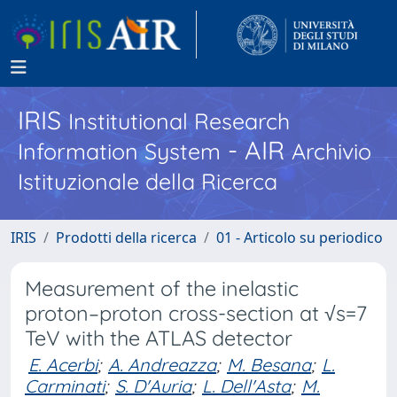
IRIS
Institutional Research
- AIR
Information System
Archivio
Istituzionale della Ricerca
IRIS
Prodotti della ricerca
01 - Articolo su periodico
Measurement of the inelastic
proton–proton cross-section at √s=7
TeV with the ATLAS detector
E. Acerbi
;
A. Andreazza
;
M. Besana
;
L.
Carminati
;
S. D'Auria
;
L. Dell'Asta
;
M.