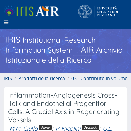
IRIS
Institutional Research
- AIR
Information System
Archivio
Istituzionale della Ricerca
IRIS
Prodotti della ricerca
03 - Contributo in volume
Inflammation-Angiogenesis Cross-
Talk and Endothelial Progenitor
Cells: A Crucial Axis in Regenerating
Vessels
M.M. Ciulla
;
P. Nicolini
;
G.L.
Primo
Secondo