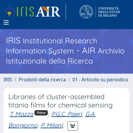
IRIS
Institutional Research
- AIR
Information System
Archivio
Istituzionale della Ricerca
IRIS
Prodotti della ricerca
01 - Articolo su periodico
Libraries of cluster-assembled
titania films for chemical sensing
T. Mazza
;
P.G.C. Piseri
;
G.A.
Primo
Bongiorno
;
P. Milani
;