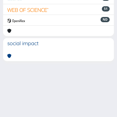
51
ND
social impact
Powered by
IRIS
-
about IRIS
-