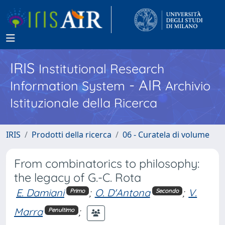
IRIS
Institutional Research
- AIR
Information System
Archivio
Istituzionale della Ricerca
IRIS
Prodotti della ricerca
06 - Curatela di volume
From combinatorics to philosophy:
the legacy of G.-C. Rota
E. Damiani
;
O. D'Antona
;
V.
Primo
Secondo
Marra
;
Penultimo