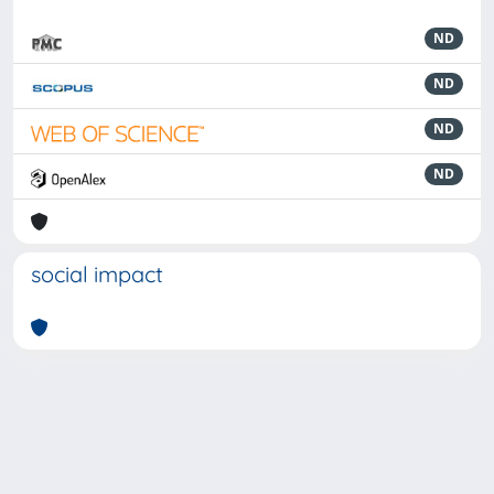
ND
ND
ND
ND
social impact