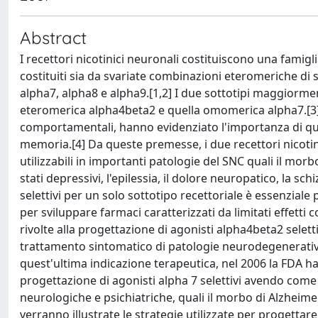
Abstract
I recettori nicotinici neuronali costituiscono una famigl
costituiti sia da svariate combinazioni eteromeriche di
alpha7, alpha8 e alpha9.[1,2] I due sottotipi maggiorm
eteromerica alpha4beta2 e quella omomerica alpha7.[3] S
comportamentali, hanno evidenziato l'importanza di ques
memoria.[4] Da queste premesse, i due recettori nicotin
utilizzabili in importanti patologie del SNC quali il morb
stati depressivi, l'epilessia, il dolore neuropatico, la s
selettivi per un solo sottotipo recettoriale è essenziale
per sviluppare farmaci caratterizzati da limitati effetti 
rivolte alla progettazione di agonisti alpha4beta2 selet
trattamento sintomatico di patologie neurodegenerativ
quest'ultima indicazione terapeutica, nel 2006 la FDA ha 
progettazione di agonisti alpha 7 selettivi avendo come o
neurologiche e psichiatriche, quali il morbo di Alzheimer
verranno illustrate le strategie utilizzate per progettare