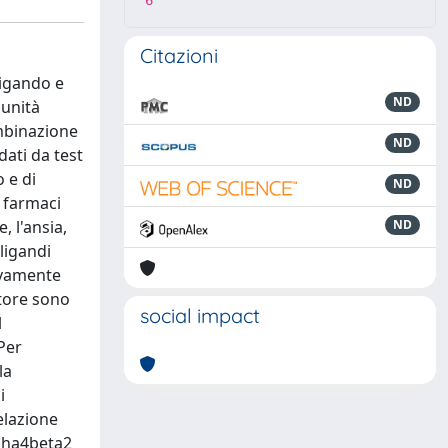
6
Citazioni
ligando e
ND
bunità
ombinazione
ND
ati da test
 e di
ND
i farmaci
, l'ansia,
ND
 ligandi
sivamente
ttore sono
social impact
l
Per
la
i
elazione
alpha4beta2