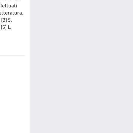
ffettuati
etteratura.
[3] S.
[5] L.