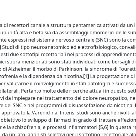
ia di recettori canale a struttura pentamerica attivati da un 
 subunità alfa e beta sia da assemblaggi omomerici delle su
ente espressi nel sistema nervoso centrale (SNC) sono la c
tudi di tipo neuroanatomico ed elettrofisiologico, convalid
ti due sottotipi recettoriali nei processi di apprendimento
ici sopra menzionati sono stati individuati come bersagli d
o di Alzheimer, il morbo di Parkinson, la sindrome di Tourette
chizofrenia e la dipendenza da nicotina.[1] La progettazione di
 per valutarne il coinvolgimento in stati patologici e succes
collaterali. Pertanto molte delle ricerche attuali in questo se
tivi da impiegare nel trattamento del dolore neuropatico, ne
e del SNC e nei programmi di disuassefazione da nicotina. 
approvato la Vareniclina. Intensi studi sono anche rivolti al
biettivo lo sviluppo di farmaci in grado di trattare affezion
 e la schizofrenia, e processi infiammatori.[5,6] In questa r
, da un lato, agonisti selettivi per il sottotipo recettoriale 