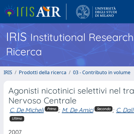
IRIS
Institutional Researc
Ricerca
IRIS
Prodotti della ricerca
03 - Contributo in volume
Agonisti nicotinici selettivi nel 
Nervoso Centrale
C. De Micheli
;
M. De Amici
;
C. Dal
Primo
Secondo
Ultimo
2007