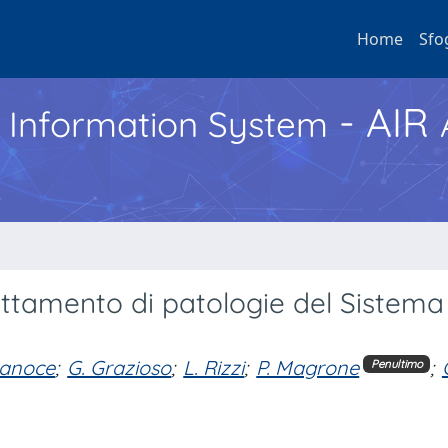
Home
Sfo
- AIR
h Information System
trattamento di patologie del Sistema
lanoce
;
G. Grazioso
;
L. Rizzi
;
P. Magrone
;
Penultimo