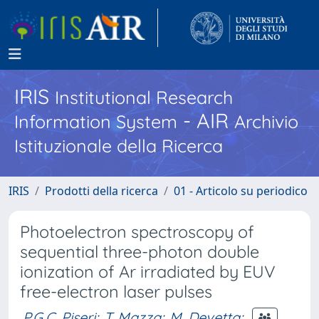
IRIS
Institutional Research
- AIR
Information System
Archivio
Istituzionale della Ricerca
IRIS
Prodotti della ricerca
01 - Articolo su periodico
Photoelectron spectroscopy of
sequential three-photon double
ionization of Ar irradiated by EUV
free-electron laser pulses
P.G.C. Piseri
;
T. Mazza
;
M. Devetta
;