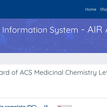
Home
Sfo
- AIR
h Information System
ard of ACS Medicinal Chemistry Le
a completa (DC)