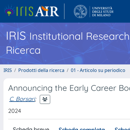
IRIS
Institutional Researc
Ricerca
IRIS
Prodotti della ricerca
01 - Articolo su periodico
Announcing the Early Career Bo
C. Borsari
;
2024
Scheda breve
Scheda completa
Sched