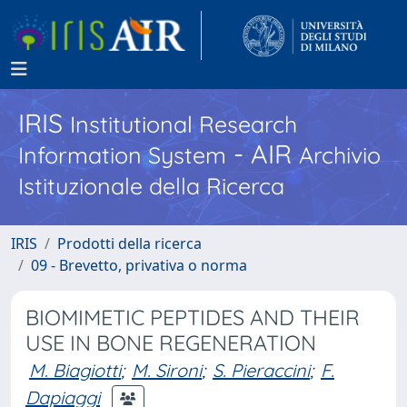
IRIS
Institutional Research
- AIR
Information System
Archivio
Istituzionale della Ricerca
IRIS
Prodotti della ricerca
09 - Brevetto, privativa o norma
BIOMIMETIC PEPTIDES AND THEIR
USE IN BONE REGENERATION
M. Biagiotti
;
M. Sironi
;
S. Pieraccini
;
F.
Dapiaggi