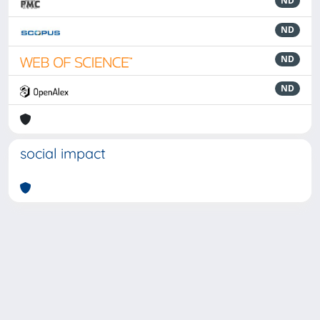
ND
ND
ND
ND
social impact