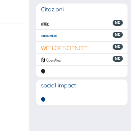
Citazioni
ND
ND
ND
ND
social impact