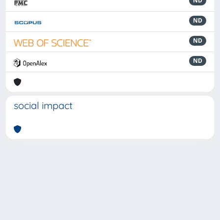
ND
ND
ND
ND
social impact