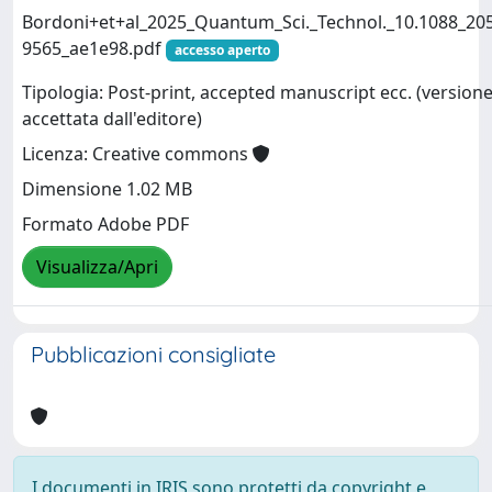
Bordoni+et+al_2025_Quantum_Sci._Technol._10.1088_20
9565_ae1e98.pdf
accesso aperto
Tipologia: Post-print, accepted manuscript ecc. (version
accettata dall'editore)
Licenza: Creative commons
Dimensione 1.02 MB
Formato Adobe PDF
Visualizza/Apri
Pubblicazioni consigliate
I documenti in IRIS sono protetti da copyright e