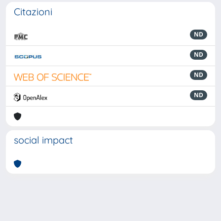
Citazioni
ND
ND
ND
ND
social impact