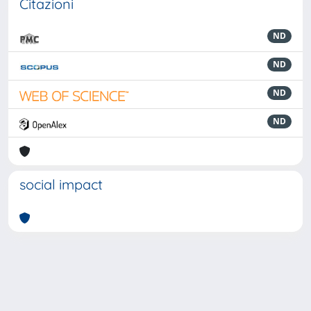
Citazioni
ND
ND
ND
ND
social impact