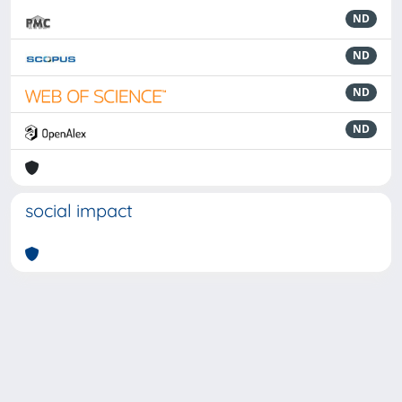
ND
ND
ND
ND
social impact