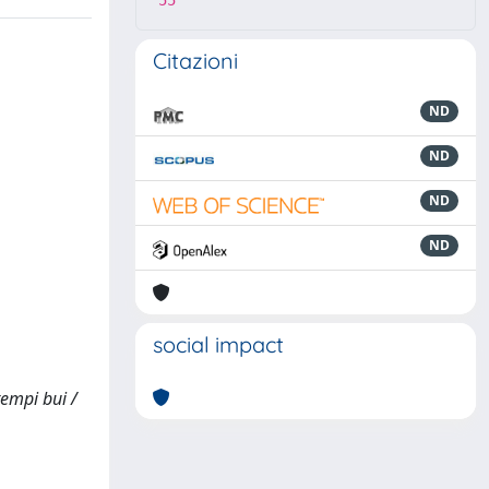
55
Citazioni
ND
ND
ND
ND
social impact
tempi bui /