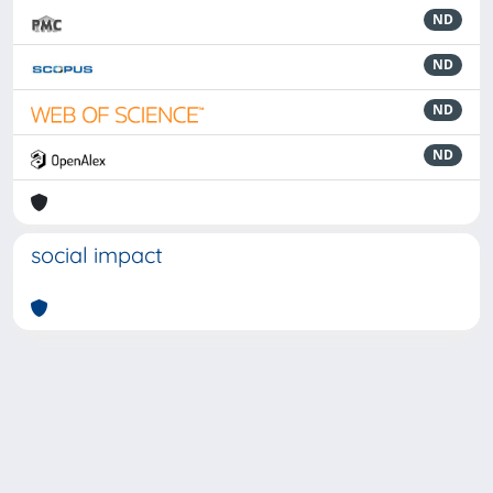
ND
ND
ND
ND
social impact