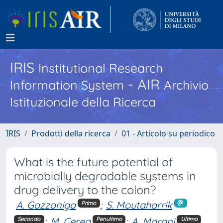
IRIS
Institutional Research
- AIR
Information System
Archivio
Istituzionale della Ricerca
IRIS
Prodotti della ricerca
01 - Articolo su periodico
What is the future potential of
microbially degradable systems in
drug delivery to the colon?
A. Gazzaniga
;
S. Moutaharrik
Primo
;
M. Cerea
;
A. Maroni
Secondo
Penultimo
Ultimo