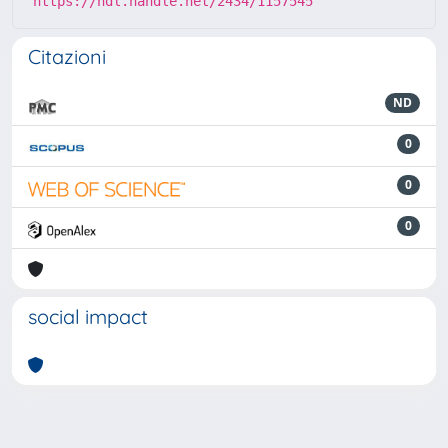
https://hdl.handle.net/2434/1157545
Citazioni
ND
0
0
0
social impact