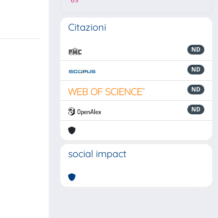
69
Citazioni
ND
ND
ND
ND
social impact