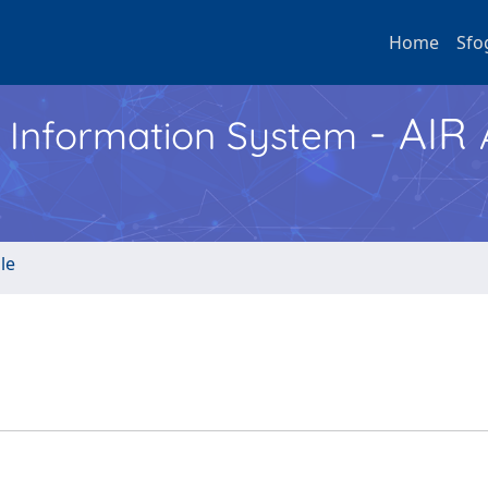
Home
Sfo
- AIR
h Information System
le