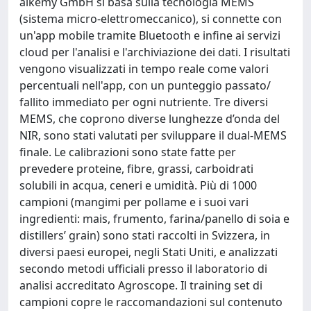
aikemy GmbH si basa sulla tecnologia MEMS
(sistema micro-elettromeccanico), si connette con
un'app mobile tramite Bluetooth e infine ai servizi
cloud per l'analisi e l'archiviazione dei dati. I risultati
vengono visualizzati in tempo reale come valori
percentuali nell'app, con un punteggio passato/
fallito immediato per ogni nutriente. Tre diversi
MEMS, che coprono diverse lunghezze d’onda del
NIR, sono stati valutati per sviluppare il dual-MEMS
finale. Le calibrazioni sono state fatte per
prevedere proteine, fibre, grassi, carboidrati
solubili in acqua, ceneri e umidità. Più di 1000
campioni (mangimi per pollame e i suoi vari
ingredienti: mais, frumento, farina/panello di soia e
distillers’ grain) sono stati raccolti in Svizzera, in
diversi paesi europei, negli Stati Uniti, e analizzati
secondo metodi ufficiali presso il laboratorio di
analisi accreditato Agroscope. Il training set di
campioni copre le raccomandazioni sul contenuto