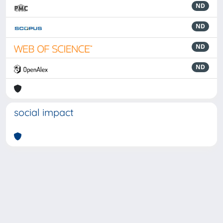
ND
ND
ND
ND
social impact