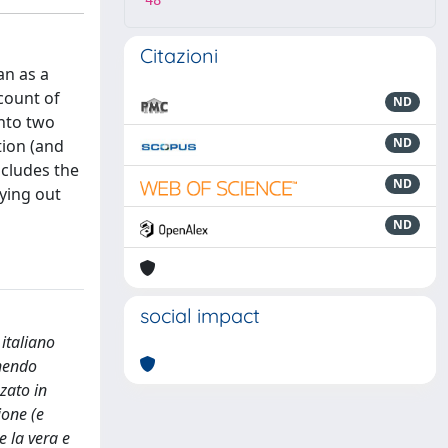
48
Citazioni
an as a
ccount of
ND
into two
ND
tion (and
ncludes the
ND
rying out
ND
social impact
italiano
enendo
zato in
ione (e
e la vera e