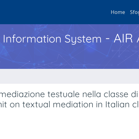
Home
Sfo
- AIR
h Information System
mediazione testuale nella classe di
it on textual mediation in Italian c