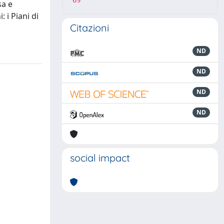
69
sa e
 i Piani di
Citazioni
ND
ND
ND
ND
social impact