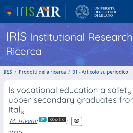
IRIS
Institutional Researc
Ricerca
IRIS
Prodotti della ricerca
01 - Articolo su periodico
Is vocational education a safet
upper secondary graduates from
Italy
M. Triventi
;
Co-primo
2020