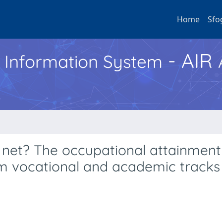
Home
Sfo
- AIR
h Information System
y net? The occupational attainment
 vocational and academic tracks 