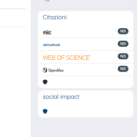
70
Citazioni
ND
ND
ND
ND
social impact