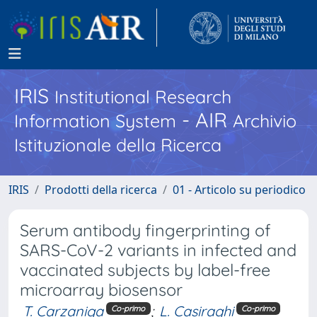
IRIS
Institutional Research
- AIR
Information System
Archivio
Istituzionale della Ricerca
IRIS
Prodotti della ricerca
01 - Articolo su periodico
Serum antibody fingerprinting of
SARS-CoV-2 variants in infected and
vaccinated subjects by label-free
microarray biosensor
T. Carzaniga
;
L. Casiraghi
Co-primo
Co-primo