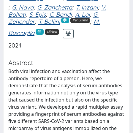
;
G. Nava
;
G. Zanchetta
;
T. Inzani
;
V.
Bollati
;
S. Epis
;
C. Bandi
;
A. Lai
;
G.
Zehender
;
T. Bellini
;
M.
Penultimo
Buscaglia
Ultimo
2024
Abstract
Both viral infection and vaccination affect the
antibody repertoire of a person. Here, we
demonstrate that the analysis of serum antibodies
generates information not only on the virus type
that caused the infection but also on the specific
virus variant. We developed a rapid multiplex assay
providing a fingerprint of serum antibodies against
five different SARS-CoV-2 variants based on a
microarray of virus antigens immobilized on the