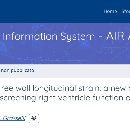
Home
Sfo
- AIR
h Information System
o non pubblicato
free wall longitudinal strain: a new
 screening right ventricle function 
. Grasselli