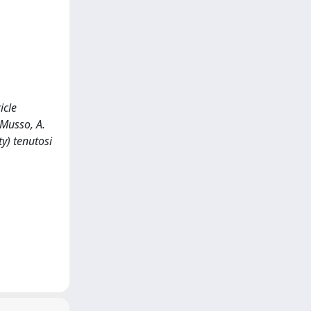
icle
 Musso, A.
y) tenutosi