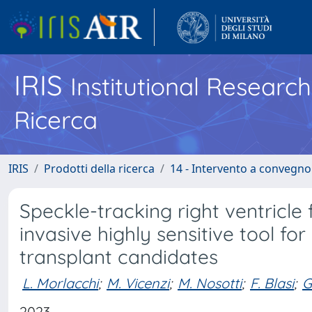
IRIS
Institutional Researc
Ricerca
IRIS
Prodotti della ricerca
14 - Intervento a convegn
Speckle-tracking right ventricle 
invasive highly sensitive tool for
transplant candidates
L. Morlacchi
;
M. Vicenzi
;
M. Nosotti
;
F. Blasi
;
G
2023