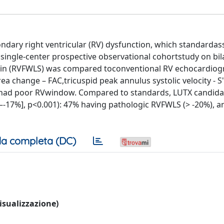
ondary right ventricular (RV) dysfunction, which standarda
is single-center prospective observational cohortstudy on bi
strain (RVFWLS) was compared toconventional RV echocardiog
ea change – FAC,tricuspid peak annulus systolic velocity - S
 10 had poor RVwindow. Compared to standards, LUTX candid
% –-17%], p<0.001): 47% having pathologic RVFWLS (> -20%), 
a completa (DC)
visualizzazione)