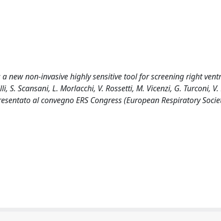
: a new non-invasive highly sensitive tool for screening right ventr
i, S. Scansani, L. Morlacchi, V. Rossetti, M. Vicenzi, G. Turconi, V.
o presentato al convegno ERS Congress (European Respiratory Societ