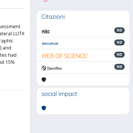
31
Citazioni
ssessment
ND
lateral LUTX
raphic
ND
') and
ates had
ND
and 15%
ND
social impact