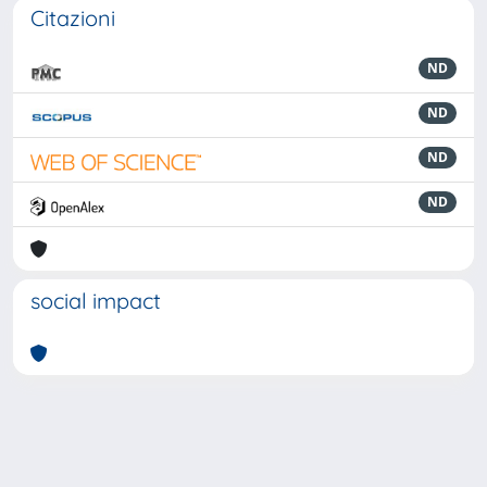
Citazioni
ND
ND
ND
ND
social impact