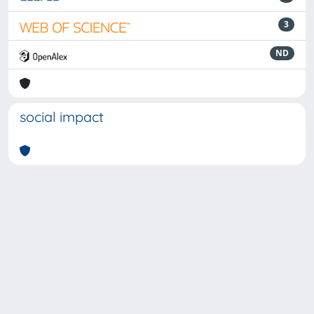
3
ND
social impact
Powered by
IRIS
-
about IRIS
-