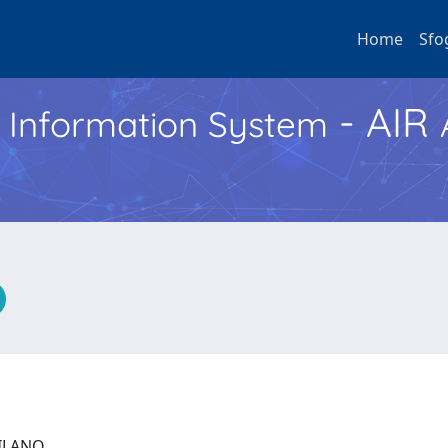
Home
Sfo
- AIR
h Information System
 MILANO