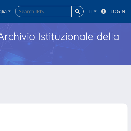
glia
IT
LOGIN
Archivio Istituzionale della