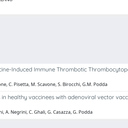
ccine-Induced Immune Thrombotic Thrombocytopen
icone, C. Pisetta, M. Scavone, S. Birocchi, G.M. Podda
es in healthy vaccinees with adenoviral vector v
oni, A. Negrini, C. Ghali, G. Casazza, G. Podda