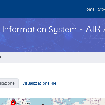
Home
Sfo
- AIR
h Information System
re
icazione
Visualizzazione File