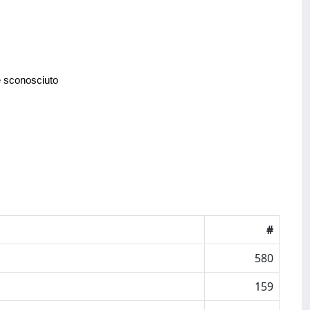
e sconosciuto
#
580
159