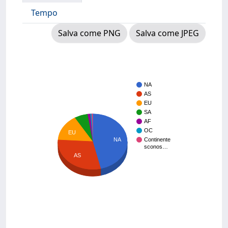
Tempo
Salva come PNG
Salva come JPEG
NA
AS
EU
SA
AF
OC
EU
NA
Continente
sconos…
AS