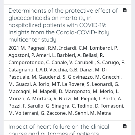
Determinants of the protective effect of
glucocorticoids on mortality in
hospitalized patients with COVID-19:
Insights from the Cardio-COVID-Italy
multicenter study
2021 M. Pagnesi, R.M. Inciardi, C.M. Lombardi, P.
Agostoni, P. Ameri, L. Barbieri, A. Bellasi, R.
Camporotondo, C. Canale, V. Carubelli, S. Carugo, F.
Catagnano, L.A.D. Vecchia, G.B. Danzi, M. Di
Pasquale, M. Gaudenzi, S. Giovinazzo, M. Gnecchi,
M. Guazzi, A. Iorio, M.T. La Rovere, S. Leonardi, G.
Maccagni, M. Mapelli, D. Margonato, M. Merlo, L.
Monzo, A. Mortara, V. Nuzzi, M. Piepoli, I. Porto, A.
Pozzi, F. Sarullo, G. Sinagra, C. Tedino, D. Tomasoni,
M. Volterrani, G. Zaccone, M. Senni, M. Metra
Impact of heart failure on the clinical
course and outcomes of patients