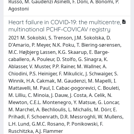
Russo, M. Gaudenzi Asinelli, F. Doni, A. Bonomi, P.
Agostoni
Heart failure in COVID‐19: the multicentre,
multinational PCHF‐COVICAV registry
2021 M. Sokolski, S. Trenson, J.M. Sokolska, D.
D'Amario, P. Meyer, N.K. Poku, T. Biering‐sørensen,
M.C. Højbjerg Lassen, K.G. Skaarup, E. Barge‐
caballero, A. Pouleur, D. Stolfo, G. Sinagra, K.
Ablasser, V. Muster, P.P. Rainer, M. Wallner, A.
Chiodini, P.S. Heiniger, F. Mikulicic, J. Schwaiger, S.
Winnik, H.A. Cakmak, M. Gaudenzi, M. Mapelli, I.
Mattavelli, M. Paul, I. Cabac‐pogorevici, C. Bouleti,
M. Lilliu, C. Minoia, J. Dauw, J. Costa, A. Celik, N.
Mewton, C.E.L. Montenegro, Y. Matsue, G. Loncar,
M. Marchel, A. Bechlioulis, L. Michalis, M. Dörr, E.
Prihadi, F. Schoenrath, D.R. Messroghli, W. Mullens,
L.H. Lund, G.M.C. Rosano, P. Ponikowski, F.
Ruschitzka, A.J. Flammer