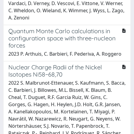
Vardaci, D. Verney, D. Vescovi, E. Vittone, V. Werner,
C. Wheldon, O. Wieland, K. Wimmer, J. Wyss, L. Zago,
A. Zenoni
Quantum Monte Carlo calculations in
configuration space with three-nucleon
forces
2023 P. Arthuis, C. Barbieri, F. Pederiva, A. Roggero
Nuclear Charge Radii of the Nickel
Isotopes Ni58−68,70
2022 S. Malbrunot-Ettenauer, S. Kaufmann, S. Bacca,
C. Barbieri, J. Billowes, M.L. Bissell, K. Blaum, B.
Cheal, T. Duguet, R.F. Garcia Ruiz, W. Gins, C.
Gorges, G. Hagen, H. Heylen, J.D. Holt, G.R. Jansen,
A. Kanellakopoulos, M. Kortelainen, T. Miyagi, P.
Navrátil, W. Nazarewicz, R. Neugart, G. Neyens, W.
Nörtershäuser, S.J. Novario, T. Papenbrock, T.
Ratajczyk, P.-. Reinhard, L.V. Rodríguez, R. Sánchez,