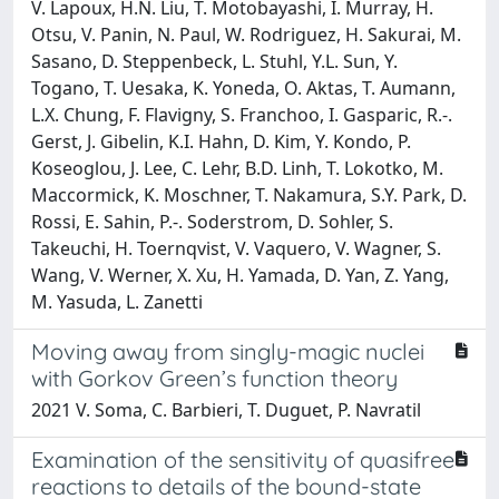
V. Lapoux, H.N. Liu, T. Motobayashi, I. Murray, H.
Otsu, V. Panin, N. Paul, W. Rodriguez, H. Sakurai, M.
Sasano, D. Steppenbeck, L. Stuhl, Y.L. Sun, Y.
Togano, T. Uesaka, K. Yoneda, O. Aktas, T. Aumann,
L.X. Chung, F. Flavigny, S. Franchoo, I. Gasparic, R.-.
Gerst, J. Gibelin, K.I. Hahn, D. Kim, Y. Kondo, P.
Koseoglou, J. Lee, C. Lehr, B.D. Linh, T. Lokotko, M.
Maccormick, K. Moschner, T. Nakamura, S.Y. Park, D.
Rossi, E. Sahin, P.-. Soderstrom, D. Sohler, S.
Takeuchi, H. Toernqvist, V. Vaquero, V. Wagner, S.
Wang, V. Werner, X. Xu, H. Yamada, D. Yan, Z. Yang,
M. Yasuda, L. Zanetti
Moving away from singly-magic nuclei
with Gorkov Green’s function theory
2021 V. Soma, C. Barbieri, T. Duguet, P. Navratil
Examination of the sensitivity of quasifree
reactions to details of the bound-state