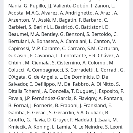
Nania, G. Pupillo, J.J. Valiente-Dobón, I. Zanon, L.
Acosta, M.A.G. Alvarez, A. Andrighetto, A. Arazi, A.
Arzenton, M. Assié, M. Bagatin, F. Barbaro, C.
Barbieri, S. Barlini, L. Basiricò, G. Battistoni, D.
Beaumel, M.A. Bentley, G. Benzoni, S. Bertoldo, C.
Bertulani, A. Bonasera, A. Camaiani, L. Canton, V.
Capirossi, M.P. Carante, C. Carraro, S.M. Carturan,
G. Casini, F. Cavanna, L. Centofante, E.R. Chávez, A.
Chbihi, M. Ciemała, S. Cisternino, A. Colombi, M.
Colucci, A. Compagnucci, S. Corradetti, L. Corradi, G.
D’Agata, G. de Angelis, L. De Dominicis, D. De
Salvador, E. Defilippo, M. Del Fabbro, A. Di Nitto, S.
Ditalia Tchernij, A. Donzella, T. Duguet, J. Esposito, F.
Favela, J.P. Fernández-García, F. Flavigny, A. Fontana,
B. Fornal, J. Forneris, B. Fraboni, J. Frankland, E.
Gamba, E. Geraci, S. Gerardin, S.A. Giuliani, B.
Gnoffo, G. Flavia, D. Gruyer, F. Haddad, J. Isaak, M.
Kmiecik, A. Koning, L. Lamia, N. Le Neindre, S. Leoni,