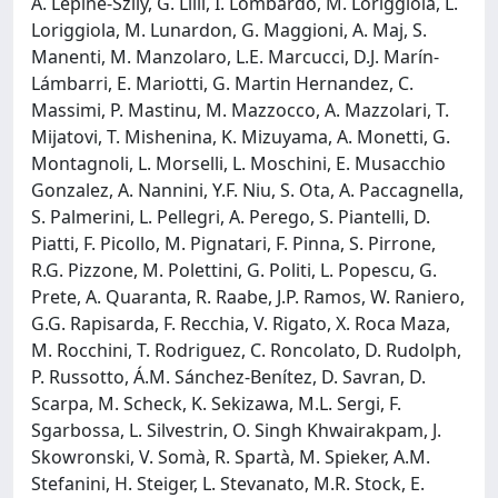
A. Lépine-Szily, G. Lilli, I. Lombardo, M. Loriggiola, L.
Loriggiola, M. Lunardon, G. Maggioni, A. Maj, S.
Manenti, M. Manzolaro, L.E. Marcucci, D.J. Marín-
Lámbarri, E. Mariotti, G. Martin Hernandez, C.
Massimi, P. Mastinu, M. Mazzocco, A. Mazzolari, T.
Mijatovi, T. Mishenina, K. Mizuyama, A. Monetti, G.
Montagnoli, L. Morselli, L. Moschini, E. Musacchio
Gonzalez, A. Nannini, Y.F. Niu, S. Ota, A. Paccagnella,
S. Palmerini, L. Pellegri, A. Perego, S. Piantelli, D.
Piatti, F. Picollo, M. Pignatari, F. Pinna, S. Pirrone,
R.G. Pizzone, M. Polettini, G. Politi, L. Popescu, G.
Prete, A. Quaranta, R. Raabe, J.P. Ramos, W. Raniero,
G.G. Rapisarda, F. Recchia, V. Rigato, X. Roca Maza,
M. Rocchini, T. Rodriguez, C. Roncolato, D. Rudolph,
P. Russotto, Á.M. Sánchez-Benítez, D. Savran, D.
Scarpa, M. Scheck, K. Sekizawa, M.L. Sergi, F.
Sgarbossa, L. Silvestrin, O. Singh Khwairakpam, J.
Skowronski, V. Somà, R. Spartà, M. Spieker, A.M.
Stefanini, H. Steiger, L. Stevanato, M.R. Stock, E.