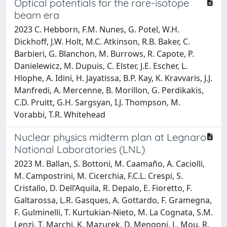
Optical potentials for the rare-isotope
beam era
2023 C. Hebborn, F.M. Nunes, G. Potel, W.H.
Dickhoff, J.W. Holt, M.C. Atkinson, R.B. Baker, C.
Barbieri, G. Blanchon, M. Burrows, R. Capote, P.
Danielewicz, M. Dupuis, C. Elster, J.E. Escher, L.
Hlophe, A. Idini, H. Jayatissa, B.P. Kay, K. Kravvaris, J.J.
Manfredi, A. Mercenne, B. Morillon, G. Perdikakis,
C.D. Pruitt, G.H. Sargsyan, I.J. Thompson, M.
Vorabbi, T.R. Whitehead
Nuclear physics midterm plan at Legnaro
National Laboratories (LNL)
2023 M. Ballan, S. Bottoni, M. Caamaño, A. Caciolli,
M. Campostrini, M. Cicerchia, F.C.L. Crespi, S.
Cristallo, D. Dell’Aquila, R. Depalo, E. Fioretto, F.
Galtarossa, L.R. Gasques, A. Gottardo, F. Gramegna,
F. Gulminelli, T. Kurtukian-Nieto, M. La Cognata, S.M.
Lenzi, T. Marchi, K. Mazurek, D. Mengoni, L. Mou, R.