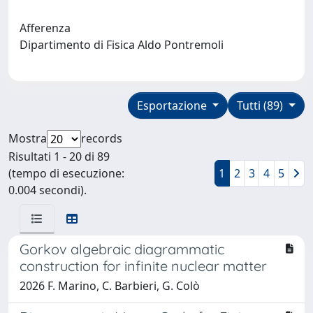
Afferenza
Dipartimento di Fisica Aldo Pontremoli
Esportazione
Tutti (89)
Mostra
records
Risultati 1 - 20 di 89
(tempo di esecuzione:
1
2
3
4
5
0.004 secondi).
Gorkov algebraic diagrammatic
construction for infinite nuclear matter
2026 F. Marino, C. Barbieri, G. Colò