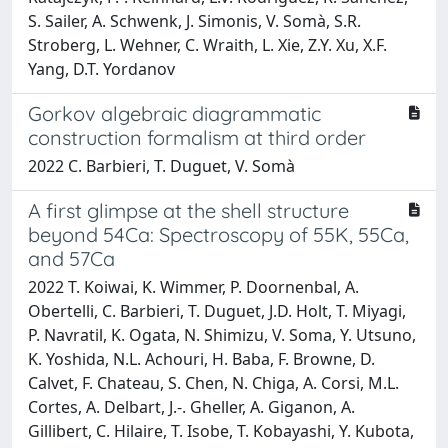
S. Sailer, A. Schwenk, J. Simonis, V. Somà, S.R.
Stroberg, L. Wehner, C. Wraith, L. Xie, Z.Y. Xu, X.F.
Yang, D.T. Yordanov
Gorkov algebraic diagrammatic
construction formalism at third order
2022 C. Barbieri, T. Duguet, V. Somà
A first glimpse at the shell structure
beyond 54Ca: Spectroscopy of 55K, 55Ca,
and 57Ca
2022 T. Koiwai, K. Wimmer, P. Doornenbal, A.
Obertelli, C. Barbieri, T. Duguet, J.D. Holt, T. Miyagi,
P. Navratil, K. Ogata, N. Shimizu, V. Soma, Y. Utsuno,
K. Yoshida, N.L. Achouri, H. Baba, F. Browne, D.
Calvet, F. Chateau, S. Chen, N. Chiga, A. Corsi, M.L.
Cortes, A. Delbart, J.-. Gheller, A. Giganon, A.
Gillibert, C. Hilaire, T. Isobe, T. Kobayashi, Y. Kubota,