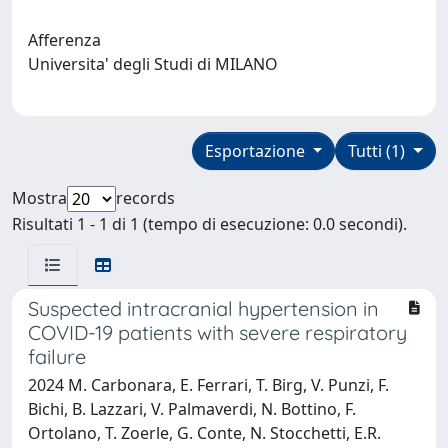
Afferenza
Universita' degli Studi di MILANO
Esportazione
Tutti (1)
Mostra
records
Risultati 1 - 1 di 1 (tempo di esecuzione: 0.0 secondi).
Suspected intracranial hypertension in
COVID-19 patients with severe respiratory
failure
2024 M. Carbonara, E. Ferrari, T. Birg, V. Punzi, F.
Bichi, B. Lazzari, V. Palmaverdi, N. Bottino, F.
Ortolano, T. Zoerle, G. Conte, N. Stocchetti, E.R.