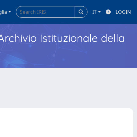
glia
IT
LOGIN
Archivio Istituzionale della