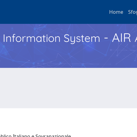
Home
Sfo
- AIR
h Information System
bblico Italiano e Sovranazionale