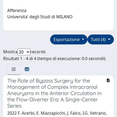
Afferenza
Universita' degli Studi di MILANO
Esportazione
Tutti (4)
Mostra
records
Risultati 1 - 4 di 4 (tempo di esecuzione: 0.0 secondi).
The Role of Bypass Surgery for the
Management of Complex Intracranial
Aneurysms in the Anterior Circulation in
the Flow-Diverter Era: A Single-Center
Series
2022 F. Acerbi, E. Mazzapicchi, J. Falco, I.G. Vetrano,