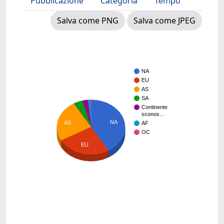
Pubblicazione
Categoria
Tempo
Salva come PNG
Salva come JPEG
NA
EU
AS
SA
Continente
sconos…
NA
AS
AF
OC
EU